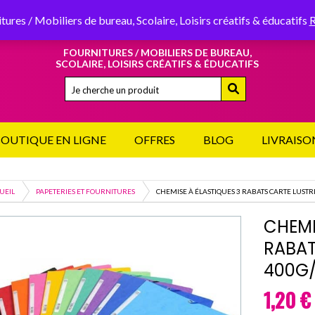
49, RUE DU LYCÉE 29120
PONT-L’ABBÉ
tures / Mobiliers de bureau, Scolaire, Loisirs créatifs & éducatifs
R
FOURNITURES / MOBILIERS DE BUREAU,
SCOLAIRE, LOISIRS CRÉATIFS & ÉDUCATIFS
Quand les résultats de l'auto-complétion sont disponib
OUTIQUE EN LIGNE
OFFRES
BLOG
LIVRAISO
UEIL
PAPETERIES ET FOURNITURES
CHEMISE À ÉLASTIQUES 3 RABATS CARTE LUST
CHEMI
RABAT
400G/
1,20
€