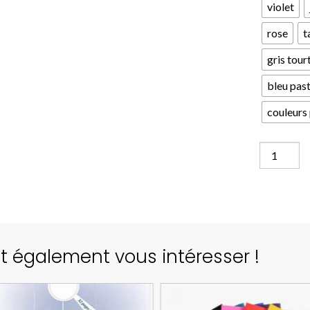
violet
rose
t
gris tour
bleu past
couleurs 
quantité
Chemise
à
élastiques
3
rabats
t également vous intéresser !
carte
lustrée
400g/m2
-