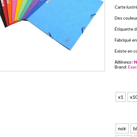
Carte lustr
Des couleur
Étiquette de
Fabriqué en
Existe en c
Référence :
N
Brand:
Exa
x1
x1
noir
b