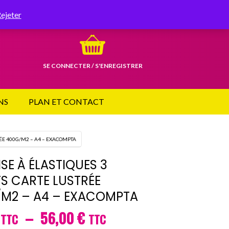
RETROUVEZ-NOUS SUR
ejeter
SE CONNECTER / S'ENREGISTRER
les, utilisez les flèches haut et bas pour évaluer entrer pour aller 
NS
PLAN ET CONTACT
RÉE 400G/M2 – A4 – EXACOMPTA
SE À ÉLASTIQUES 3
S CARTE LUSTRÉE
M2 – A4 – EXACOMPTA
Plage
–
56,00
€
TTC
TTC