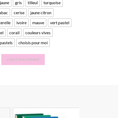
jaune
gris
tilleul
turquoise
abac
cerise
jaune citron
terelle
ivoire
mauve
vert pastel
el
corail
couleurs vives
pastels
choisis pour moi
AJOUTER AU PANIER