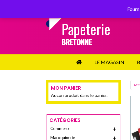
SERVICE CLIENT :
02 98 87 34 34
Fourni
Papeterie
BRETONNE
LE MAGASIN
B
ACC
MON PANIER
Aucun produit dans le panier.
CATÉGORIES
+
Commerce
+
Maroquinerie