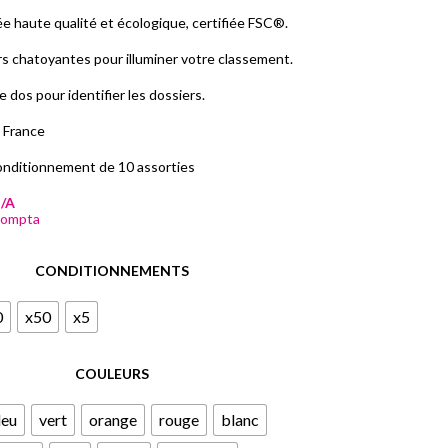
de
ée haute qualité et écologique, certifiée FSC®.
prix :
s chatoyantes pour illuminer votre classement.
1,20 €
 dos pour identifier les dossiers.
TTC
 France
à
56,00 €
onditionnement de 10 assorties
TTC
/A
compta
CONDITIONNEMENTS
0
x50
x5
COULEURS
leu
vert
orange
rouge
blanc