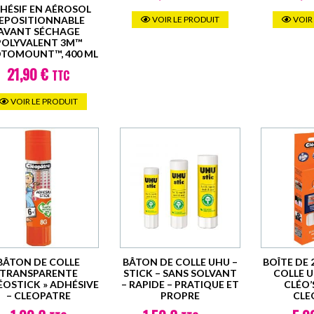
produit
HÉSIF EN AÉROSOL
VOIR LE PRODUIT
VOIR
EPOSITIONNABLE
AVANT SÉCHAGE
POLYVALENT 3M™
TOMOUNT™, 400 ML
21,90
€
TTC
VOIR LE PRODUIT
BÂTON DE COLLE
BÂTON DE COLLE UHU –
BOÎTE DE 
TRANSPARENTE
STICK – SANS SOLVANT
COLLE U
LÉOSTICK » ADHÉSIVE
– RAPIDE – PRATIQUE ET
CLÉO’
– CLEOPATRE
PROPRE
CLE