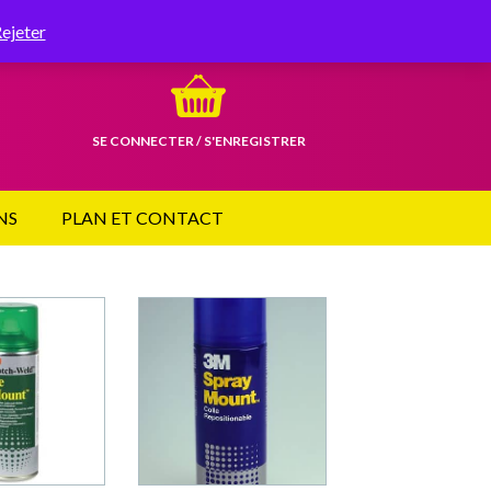
RETROUVEZ-NOUS SUR
ejeter
SE CONNECTER / S'ENREGISTRER
les, utilisez les flèches haut et bas pour évaluer entrer pour aller 
NS
PLAN ET CONTACT