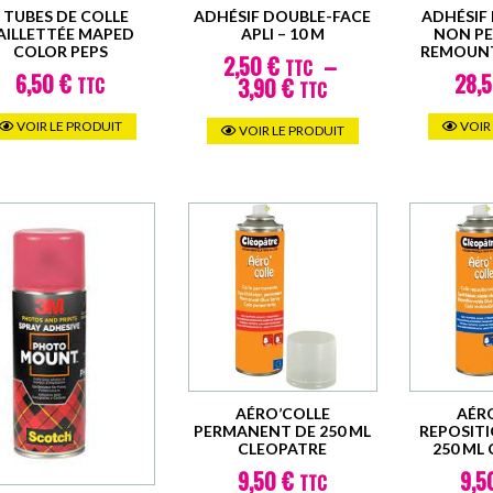
9 TUBES DE COLLE
ADHÉSIF DOUBLE-FACE
ADHÉSIF
AILLETTÉE MAPED
APLI – 10 M
NON P
COLOR PEPS
REMOUNT,
2,50
€
–
TTC
6,50
€
28,
Plage
3,90
€
TTC
TTC
de
Ce
prix :
VOIR LE PRODUIT
VOIR
VOIR LE PRODUIT
produit
2,50 €
TTC
a
à
plusieurs
3,90 €
variantes.
TTC
Les
options
peuvent
être
choisies
sur
AÉRO’COLLE
AÉR
la
PERMANENT DE 250 ML
REPOSIT
page
CLEOPATRE
250 ML
9,50
€
9,5
du
TTC