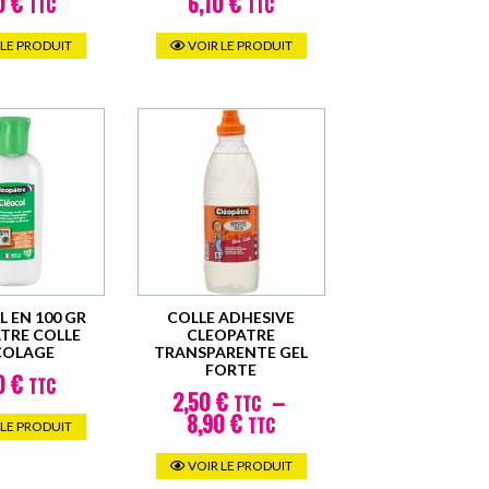
0
€
6,10
€
TTC
TTC
 LE PRODUIT
VOIR LE PRODUIT
 EN 100 GR
COLLE ADHESIVE
TRE COLLE
CLEOPATRE
COLAGE
TRANSPARENTE GEL
FORTE
0
€
TTC
2,50
€
–
TTC
Plage
8,90
€
TTC
 LE PRODUIT
de
Ce
prix :
VOIR LE PRODUIT
produit
2,50 €