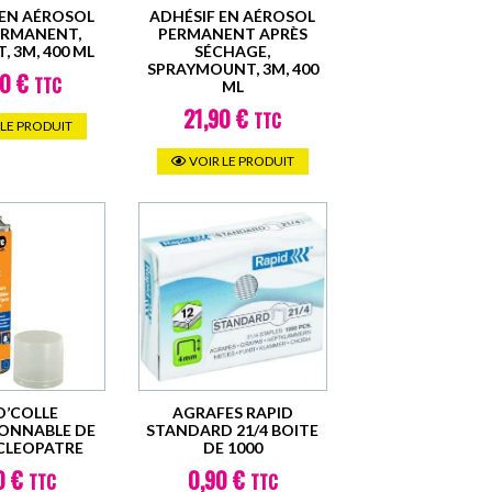
 EN AÉROSOL
ADHÉSIF EN AÉROSOL
ERMANENT,
PERMANENT APRÈS
 3M, 400 ML
SÉCHAGE,
SPRAYMOUNT, 3M, 400
50
€
TTC
ML
21,90
€
TTC
 LE PRODUIT
VOIR LE PRODUIT
O’COLLE
AGRAFES RAPID
IONNABLE DE
STANDARD 21/4 BOITE
 CLEOPATRE
DE 1000
0
€
0,90
€
TTC
TTC