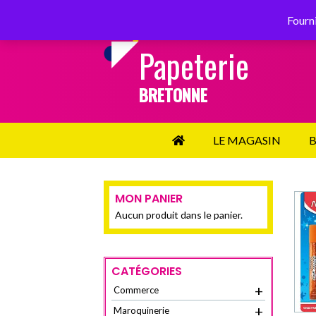
SERVICE CLIENT :
02 98 87 34 34
Fourni
Papeterie
BRETONNE
LE MAGASIN
B
MON PANIER
Aucun produit dans le panier.
CATÉGORIES
+
Commerce
+
Maroquinerie