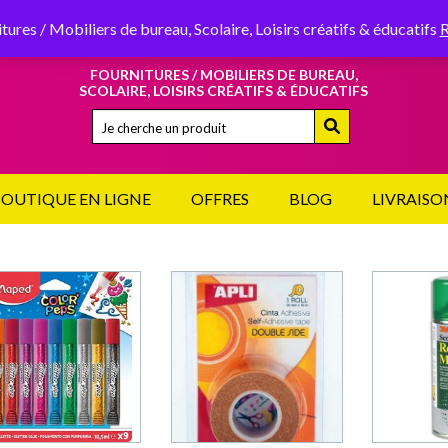
49, RUE DU LYCÉE 29120
PONT-L’ABBÉ
tures / Mobiliers de bureau, Scolaire, Loisirs créatifs & éducatifs
R
FOURNITURES / MOBILIERS DE BUREAU,
SCOLAIRE, LOISIRS CRÉATIFS & ÉDUCATIFS
Quand les résultats de l'auto-complétion sont disponib
OUTIQUE EN LIGNE
OFFRES
BLOG
LIVRAISO