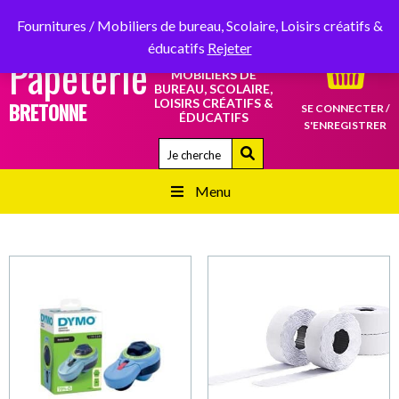
SERVICE CLIENT :
02 98 87 34 34
RETROUVEZ-NOUS SUR
Fournitures / Mobiliers de bureau, Scolaire, Loisirs créatifs &
éducatifs
Rejeter
Papeterie
FOURNITURES /
MOBILIERS DE
BUREAU, SCOLAIRE,
LOISIRS CRÉATIFS &
BRETONNE
SE CONNECTER /
ÉDUCATIFS
S'ENREGISTRER
Quand les résultats de l'auto-complétion 
Menu