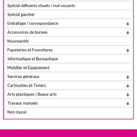
la
Spécial déficents visuels / mal voyants
page
Spécial gaucher
du
+
Emballage / correspondance
produit
+
Accessoires de bureau
Nouveautés
+
Papeteries et Fournitures
Informatique et Bureautique
Mobilier et Équipement
+
Services généraux
+
Cartouches et Toners
+
Arts plastiques / Beaux arts
+
Travaux manuels
Non classé