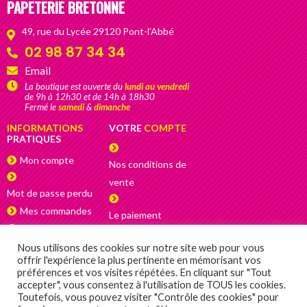
PAPETERIE BRETONNE
49, rue du Lycée 29120 Pont-l’Abbé
02 98 87 34 34
Email
La boutique est ouverte du
lundi au vendredi
de 9h à 12h30 et de 14h à 18h30
Fermé le
samedi
&
dimanche
INFORMATIONS
VOTRE
COMPTE
PRATIQUES
Mon compte
Nos conditions de
vente
Mot de passe perdu
Mes commandes
Le paiement
Adresses
sécurisé
Nous utilisons des cookies sur notre site web pour vous
La livraison
offrir l'expérience la plus pertinente en mémorisant vos
préférences et vos visites répétées. En cliquant sur "Tout
Satisfait ou
accepter", vous consentez à l'utilisation de TOUS les cookies.
Toutefois, vous pouvez visiter "Contrôle des cookies" pour
remboursé