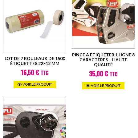
du
produi
PINCE À ÉTIQUETER 1 LIGNE 8
LOT DE 7 ROULEAUX DE 1500
CARACTÈRES – HAUTE
ÉTIQUETTES 22×12 MM
QUALITÉ
16,50
€
35,00
€
TTC
TTC
Ce
VOIR LE PRODUIT
VOIR LE PRODUIT
produi
a
plusie
varian
Les
option
peuve