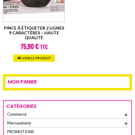
être
choisi
sur
la
PINCE À ÉTIQUETER 2 LIGNES
9 CARACTÈRES – HAUTE
page
QUALITÉ
du
75,90
€
TTC
produi
Ce
VOIR LE PRODUIT
produit
a
plusieurs
MON PANIER
variantes.
Les
options
CATÉGORIES
peuvent
+
Commerce
être
choisies
+
Maroquinerie
sur
PROMOTIONS