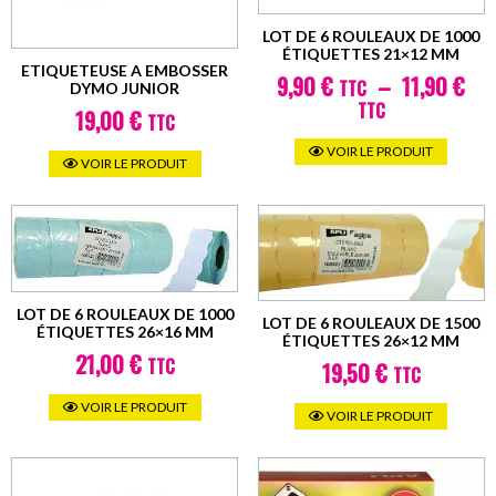
LOT DE 6 ROULEAUX DE 1000
ÉTIQUETTES 21×12 MM
ETIQUETEUSE A EMBOSSER
9,90
€
–
11,90
€
TTC
DYMO JUNIOR
Plage
TTC
19,00
€
TTC
de
Ce
prix :
VOIR LE PRODUIT
produi
VOIR LE PRODUIT
9,90 €
TTC
a
à
plusie
11,90 €
varian
TTC
Les
option
LOT DE 6 ROULEAUX DE 1000
LOT DE 6 ROULEAUX DE 1500
peuve
ÉTIQUETTES 26×16 MM
ÉTIQUETTES 26×12 MM
21,00
€
être
TTC
19,50
€
TTC
choisi
VOIR LE PRODUIT
sur
VOIR LE PRODUIT
la
page