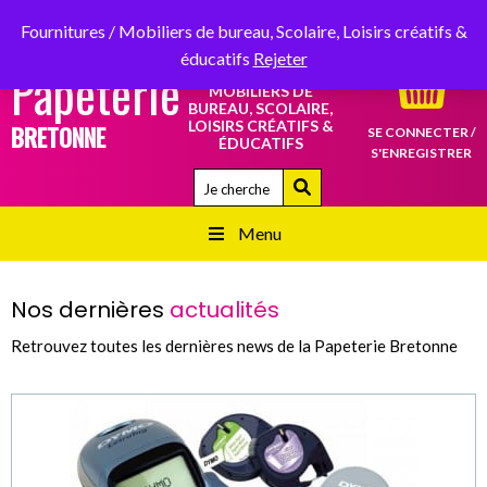
SERVICE CLIENT :
02 98 87 34 34
RETROUVEZ-NOUS SUR
Fournitures / Mobiliers de bureau, Scolaire, Loisirs créatifs &
éducatifs
Rejeter
Papeterie
FOURNITURES /
MOBILIERS DE
BUREAU, SCOLAIRE,
LOISIRS CRÉATIFS &
BRETONNE
SE CONNECTER /
ÉDUCATIFS
S'ENREGISTRER
Quand les résultats de l'auto-complétion 
Menu
Nos dernières
actualités
Retrouvez toutes les dernières news de la Papeterie Bretonne