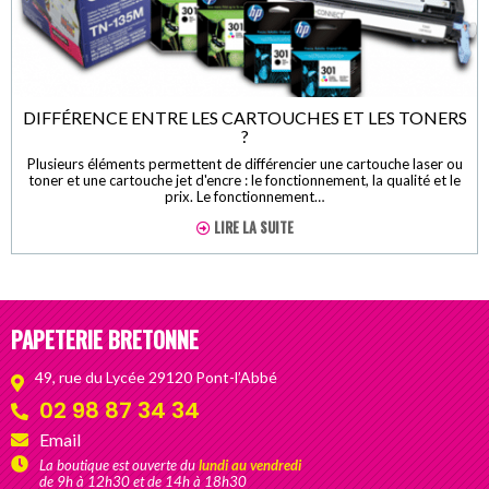
DIFFÉRENCE ENTRE LES CARTOUCHES ET LES TONERS
?
Plusieurs éléments permettent de différencier une cartouche laser ou
toner et une cartouche jet d'encre : le fonctionnement, la qualité et le
prix. Le fonctionnement…
LIRE LA SUITE
PAPETERIE BRETONNE
49, rue du Lycée 29120 Pont-l’Abbé
02 98 87 34 34
Email
La boutique est ouverte du
lundi au vendredi
de 9h à 12h30 et de 14h à 18h30