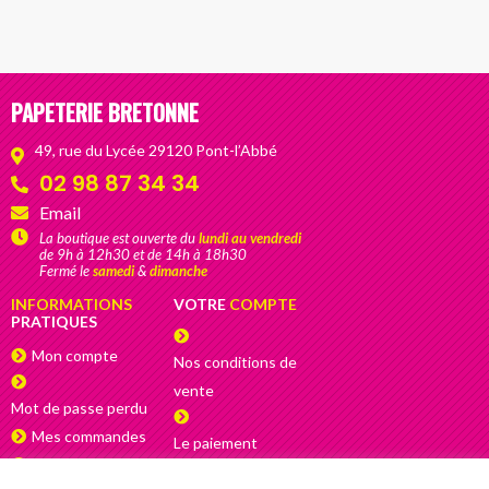
6,00 
v
à
Les
TTC
options
plusieurs
20,00 €
L
options
peuvent
variantes.
TTC
o
peuvent
être
Les
p
être
choisies
options
PAPETERIE BRETONNE
ê
choisies
sur
peuvent
c
sur
49, rue du Lycée 29120 Pont-l’Abbé
la
être
s
la
02 98 87 34 34
page
choisies
l
page
du
sur
Email
p
du
produit
la
La boutique est ouverte du
lundi au vendredi
d
de 9h à 12h30 et de 14h à 18h30
produit
page
Fermé le
samedi
&
dimanche
p
du
INFORMATIONS
VOTRE
COMPTE
produit
PRATIQUES
Mon compte
Nos conditions de
vente
Mot de passe perdu
Mes commandes
Le paiement
Adresses
sécurisé