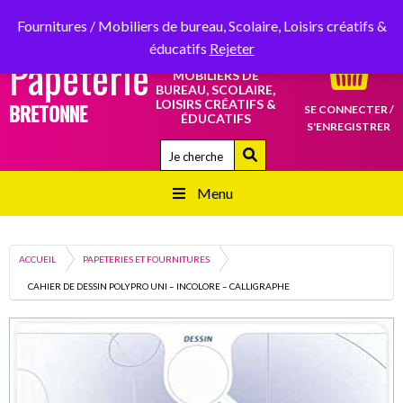
SERVICE CLIENT :
02 98 87 34 34
RETROUVEZ-NOUS SUR
Fournitures / Mobiliers de bureau, Scolaire, Loisirs créatifs &
éducatifs
Rejeter
Papeterie
FOURNITURES /
MOBILIERS DE
BUREAU, SCOLAIRE,
LOISIRS CRÉATIFS &
BRETONNE
SE CONNECTER /
ÉDUCATIFS
S'ENREGISTRER
Quand les résultats de l'auto-complétion 
Menu
ACCUEIL
PAPETERIES ET FOURNITURES
CAHIER DE DESSIN POLYPRO UNI – INCOLORE – CALLIGRAPHE