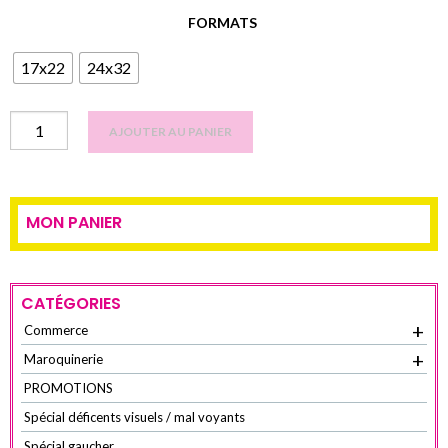
FORMATS
17x22
24x32
quantité
AJOUTER AU PANIER
cahier
de
dessin
MON PANIER
polypro
UNI
-
Incolore
CATÉGORIES
-
+
Commerce
calligraphe
+
Maroquinerie
PROMOTIONS
Spécial déficents visuels / mal voyants
Spécial gaucher