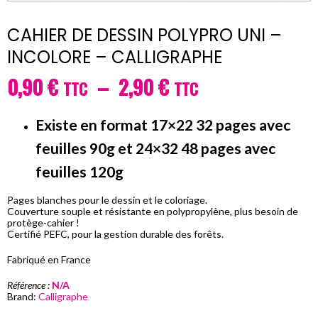
CAHIER DE DESSIN POLYPRO UNI –
INCOLORE – CALLIGRAPHE
Plage
0,90
€
–
2,90
€
TTC
TTC
de
Existe en format 17×22 32 pages avec
prix :
feuilles 90g et 24×32 48 pages avec
0,90 €
feuilles 120g
TTC
à
Pages blanches pour le dessin et le coloriage.
Couverture souple et résistante en polypropylène, plus besoin de
2,90 €
protège-cahier !
Certifié PEFC, pour la gestion durable des forêts.
TTC
Fabriqué en France
Référence :
N/A
Brand:
Calligraphe